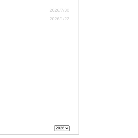
2026/7/30
会议暨上半年工作总结大会
2026/1/22